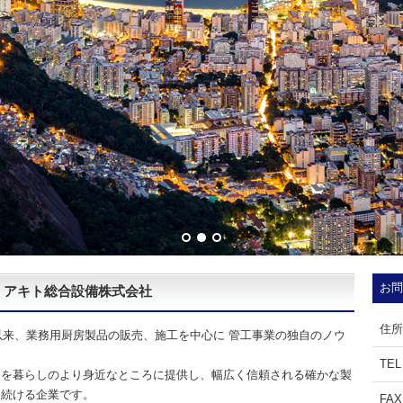
お問
｜アキト総合設備株式会社
住所
立以来、業務用厨房製品の販売、施工を中心に 管工事業の独自のノウ
TEL
ウを暮らしのより身近なところに提供し、幅広く信頼される確かな製
し続ける企業です。
FAX